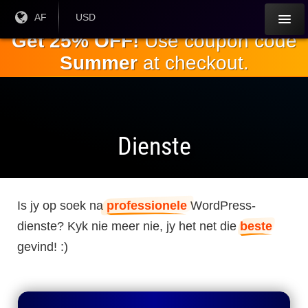
Slaan oor
Huidige
AF
Huidige
USD
taal:
geldeenheid:
na die
Get 25% OFF!
Use coupon code
hoofinhoud
Summer
at checkout.
Dienste
Is jy op soek na
professionele
WordPress-
dienste? Kyk nie meer nie, jy het net die
beste
gevind! :)