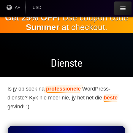
Slaan oor
Huidige
AF
Huidige
USD
taal:
geldeenheid:
na die
Get 25% OFF!
Use coupon code
hoofinhoud
Summer
at checkout.
Dienste
Is jy op soek na
professionele
WordPress-
dienste? Kyk nie meer nie, jy het net die
beste
gevind! :)