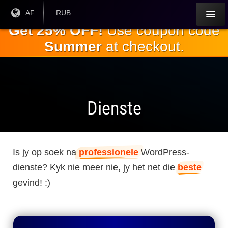
Slaan oor
Huidige
AF
Huidige
RUB
taal:
geldeenheid:
na die
Get 25% OFF!
Use coupon code
hoofinhoud
Summer
at checkout.
Dienste
Is jy op soek na
professionele
WordPress-
dienste? Kyk nie meer nie, jy het net die
beste
gevind! :)