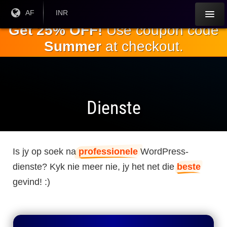
Slaan oor
Huidige
AF
Huidige
INR
taal:
geldeenheid:
na die
Get 25% OFF!
Use coupon code
hoofinhoud
Summer
at checkout.
Dienste
Is jy op soek na
professionele
WordPress-
dienste? Kyk nie meer nie, jy het net die
beste
gevind! :)