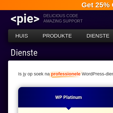
Get 25% 
<pie>
DELICIOUS CODE
AMAZING SUPPORT
HUIS
PRODUKTE
DIENSTE
Dienste
Is jy op soek na
professionele
WordPress-diens
WP Platinum