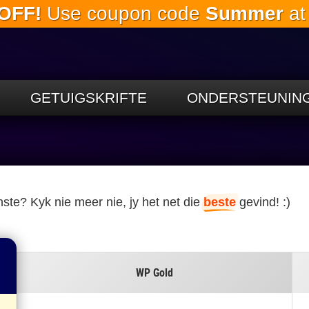
OFF!
Use coupon code
Summer
at
Slaan oor
na die
hoofinhoud
GETUIGSKRIFTE
ONDERSTEUNIN
te? Kyk nie meer nie, jy het net die
beste
gevind! :)
WP Gold