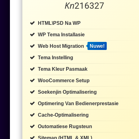
Kn
216327
HTML\PSD Na WP
WP Tema Installasie
Web Host Migration
Nuwe!
Tema Instelling
Tema Kleur Pasmaak
WooCommerce Setup
Soekenjin Optimalisering
Optimering Van Bedienerprestasie
Cache-Optimalisering
Outomatiese Rugsteun
Sitemap (HTML & XML)