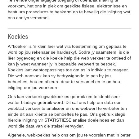
Ten einde ongemagtigde toegang of openbaarmaking te
voorkom, het ons in plek om geskikte fisiese, elektroniese en
bestuurs prosedures te beskerm en te beveilig die inligting wat
ons aanlyn versamel.
Koekies
A "koekie" is 'n klein lêer wat vra toestemming om geplaas te
word op jou rekenaar se hardeskyf. Sodra jy saamstem, is die
lêer bygevoeg en die koekie help die web verkeer te ontleed of
kan jy weet wanneer jy 'n bepaalde webwerf te besoek.
Koekies laat webtoepassings toe om as 'n individu te reageer.
Die web aansoek kan sy bedrywighede te pas by jou
behoeftes, hou en afkeure deur te versamel en te onthou
inligting oor jou voorkeure.
Ons kan verkeerlogwebkoekies gebruik om te identifiseer
watter bladsye gebruik word. Dit sal ons help om data oor
webblad verkeer te analiseer en ons webwerf te verbeter ten
einde dit aan kliënte se behoeftes te pas. Ons gebruik slegs
hierdie inligting vir STATISTIESE analise doeleindes en dan
word die data van die stelsel verwyder.
Algehele, webkoekies help ons om jou te voorsien met 'n beter