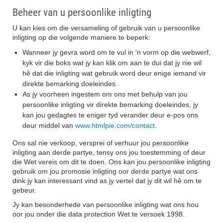
Beheer van u persoonlike inligting
U kan kies om die versameling of gebruik van u persoonlike
inligting op die volgende maniere te beperk:
Wanneer jy gevra word om te vul in 'n vorm op die webwerf,
kyk vir die boks wat jy kan klik om aan te dui dat jy nie wil
hê dat die inligting wat gebruik word deur enige iemand vir
direkte bemarking doeleindes.
As jy voorheen ingestem om ons met behulp van jou
persoonlike inligting vir direkte bemarking doeleindes, jy
kan jou gedagtes te eniger tyd verander deur e-pos ons
deur middel van
www.htmlpie.com/contact
.
Ons sal nie verkoop, versprei of verhuur jou persoonlike
inligting aan derde partye, tensy ons jou toestemming of deur
die Wet vereis om dit te doen. Ons kan jou persoonlike inligting
gebruik om jou promosie inligting oor derde partye wat ons
dink jy kan interessant vind as jy vertel dat jy dit wil hê om te
gebeur.
Jy kan besonderhede van persoonlike inligting wat ons hou
oor jou onder die data protection Wet te versoek 1998.