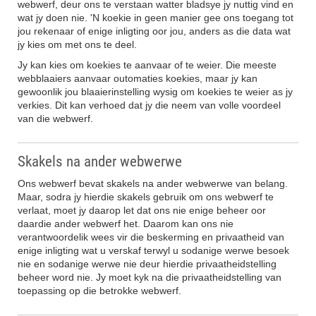
webwerf, deur ons te verstaan watter bladsye jy nuttig vind en
wat jy doen nie. 'N koekie in geen manier gee ons toegang tot
jou rekenaar of enige inligting oor jou, anders as die data wat
jy kies om met ons te deel.
Jy kan kies om koekies te aanvaar of te weier. Die meeste
webblaaiers aanvaar outomaties koekies, maar jy kan
gewoonlik jou blaaierinstelling wysig om koekies te weier as jy
verkies. Dit kan verhoed dat jy die neem van volle voordeel
van die webwerf.
Skakels na ander webwerwe
Ons webwerf bevat skakels na ander webwerwe van belang.
Maar, sodra jy hierdie skakels gebruik om ons webwerf te
verlaat, moet jy daarop let dat ons nie enige beheer oor
daardie ander webwerf het. Daarom kan ons nie
verantwoordelik wees vir die beskerming en privaatheid van
enige inligting wat u verskaf terwyl u sodanige werwe besoek
nie en sodanige werwe nie deur hierdie privaatheidstelling
beheer word nie. Jy moet kyk na die privaatheidstelling van
toepassing op die betrokke webwerf.