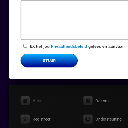
veld
Ek het jou
Privaatheidsbeleid
gelees en aanvaar.
STUUR
Huis
Oor ons
Registreer
Ondersteuning