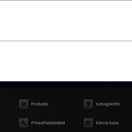
Produkte
Getuigskrifte
Privaatheidsbeleid
Kennis basis