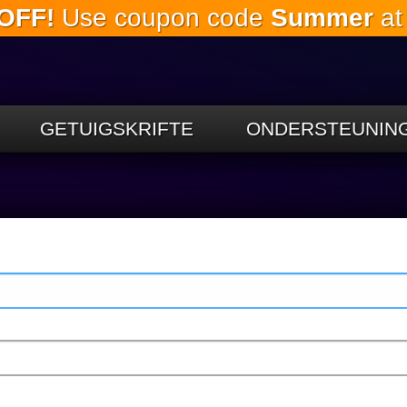
OFF!
Use coupon code
Summer
at
Slaan oor
na die
hoofinhoud
GETUIGSKRIFTE
ONDERSTEUNIN