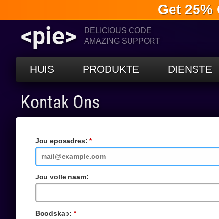
Get 25% 
<pie>
DELICIOUS CODE
AMAZING SUPPORT
HUIS
PRODUKTE
DIENSTE
Kontak Ons
Jou eposadres:
Vereiste
veld
Jou volle naam:
Boodskap:
Vereiste