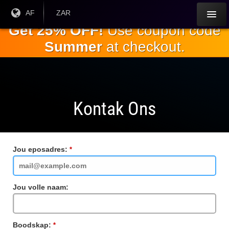
Slaan oor
Huidige
AF
Huidige
ZAR
taal:
geldeenheid:
na die
Get 25% OFF!
Use coupon code
hoofinhoud
Summer
at checkout.
Kontak Ons
Jou eposadres:
Vereiste
veld
Jou volle naam:
Boodskap:
Vereiste