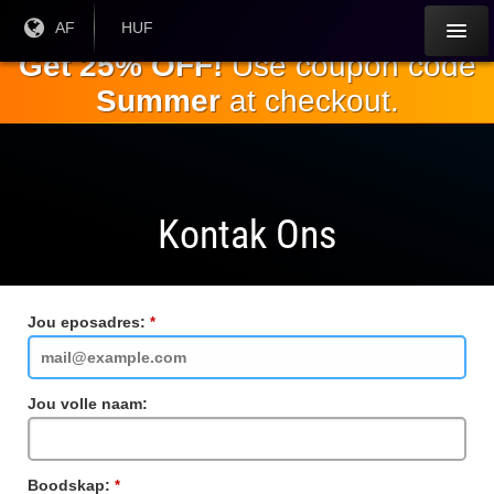
Slaan oor
Huidige
AF
Huidige
HUF
taal:
geldeenheid:
na die
Get 25% OFF!
Use coupon code
hoofinhoud
Summer
at checkout.
Kontak Ons
Jou eposadres:
Vereiste
veld
Jou volle naam:
Boodskap:
Vereiste