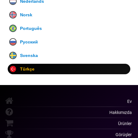
Nederlands
Norsk
Português
Русский
Svenska
Türkçe
Ev
Hakkımızda
Ürünler
Görüşler