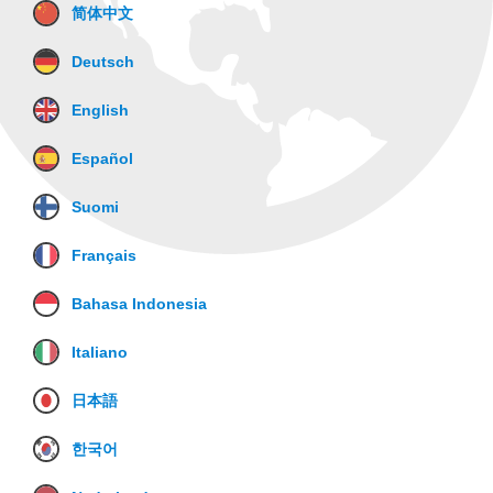
简体中文
Deutsch
English
Español
Suomi
Français
Bahasa Indonesia
Italiano
日本語
한국어