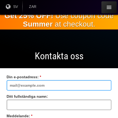
Hoppa till
Nuvarande
SV
Aktuell
ZAR
språk:
valuta:
huvudinnehållet
Get 25% OFF!
Use coupon code
Summer
at checkout.
Kontakta oss
Din e-postadress:
Obligatoriskt
fält
Ditt fullständiga namn:
Meddelande:
Obligatoriskt