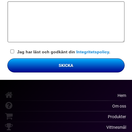
fält
Jag har läst och godkänt din
Integritetspolicy
.
SKICKA
Hem
Om oss
Produkter
Vittnesmål