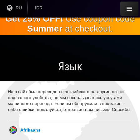
Перейти к
Текущий
RU
Текущая
IDR
язык:
валюта:
основному
Get 25% OFF!
Use coupon code
содержанию
Summer
at checkout.
Язык
Наш сайт был переведен с английского на другие языки
для вашего удобства, но мы воспользовались услугами
машинного перевода. Если вы обнаружили в них какие-
либо ошибки, пожалуйста, отправьте нам письмо. Спасибо.
Afrikaans