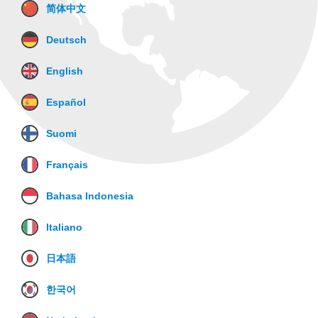
简体中文
Deutsch
English
Español
Suomi
Français
Bahasa Indonesia
Italiano
日本語
한국어