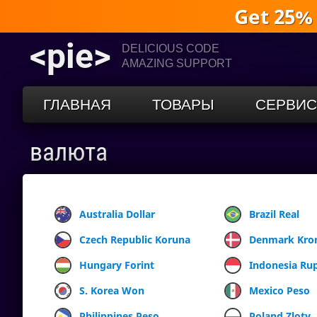
Get 25%
<pie>
DELICIOUS CODE
AMAZING SUPPORT
ГЛАВНАЯ
ТОВАРЫ
СЕРВИ
валюта
Australia Dollar
Brazil Real
Czech Republic Koruna
Denmark Kro
Hungary Forint
Indonesia Ru
S. Korea Won
Mexico Peso
Philippines Peso
Poland Zloty