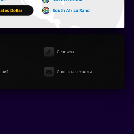
ates Dollar
South Africa Rand
ы
Сервисы
аний
Связаться с нами