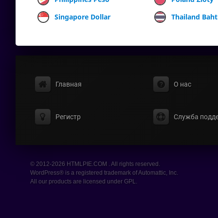
Singapore Dollar
Thailand Baht
Главная
О нас
Регистр
Служба подд
© 2012-2026 HTMLPIE.COM . All rights reserved.
WordPress® is a registered trademark of Automattic, Inc.
All our products are licensed under GPL.