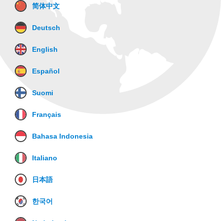
简体中文
Deutsch
English
Español
Suomi
Français
Bahasa Indonesia
Italiano
日本語
한국어