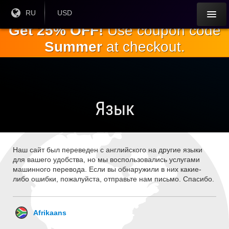
Перейти к
Текущий
RU
Текущая
USD
язык:
валюта:
основному
Get 25% OFF!
Use coupon code
содержанию
Summer
at checkout.
Язык
Наш сайт был переведен с английского на другие языки
для вашего удобства, но мы воспользовались услугами
машинного перевода. Если вы обнаружили в них какие-
либо ошибки, пожалуйста, отправьте нам письмо. Спасибо.
Afrikaans