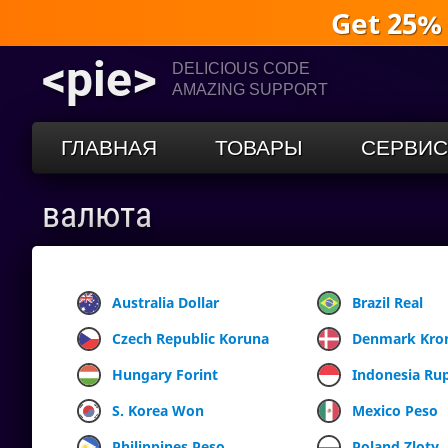
Get 25%
<pie>
DELICIOUS CODE
AMAZING SUPPORT
ГЛАВНАЯ
ТОВАРЫ
СЕРВИ
валюта
Australia Dollar
Brazil Real
Czech Republic Koruna
Denmark Kro
Hungary Forint
Indonesia Ru
S. Korea Won
Mexico Peso
Philippines Peso
Poland Zloty