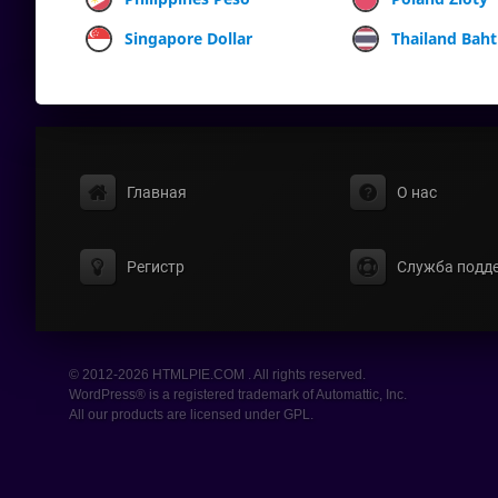
Singapore Dollar
Thailand Baht
Главная
О нас
Регистр
Служба подд
© 2012-2026 HTMLPIE.COM . All rights reserved.
WordPress® is a registered trademark of Automattic, Inc.
All our products are licensed under GPL.