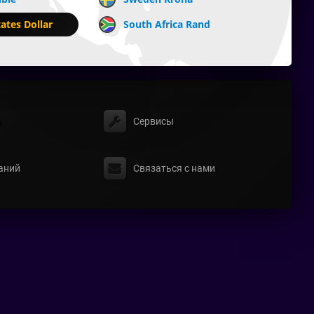
ates Dollar
South Africa Rand
ы
Сервисы
аний
Связаться с нами