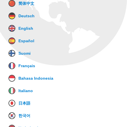
简体中文
Deutsch
English
Español
Suomi
Français
Bahasa Indonesia
Italiano
日本語
한국어