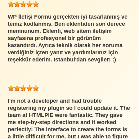
WP İletişi Formu gerçekten iyi tasarlanmış ve
temiz kodlanmış. Ben eklentiden son derece
memnunum. Eklenti, web sitem iletişim
sayfasına profesyonel bir görünüm
kazandırdı. Ayrıca teknik olarak her soruma
verdiğiniz içten yanıt ve yardımlarınız için
teşekkür ederim. İstanbul'dan sevgiler! :)
I'm not a developer and had trouble
registering my plugin so I could update it. The
team at HTMLPIE were fantastic. They gave
me step-by-step directions and it worked
perfectly! The interface to create the forms is
a little difficult for me, but I was able to figure