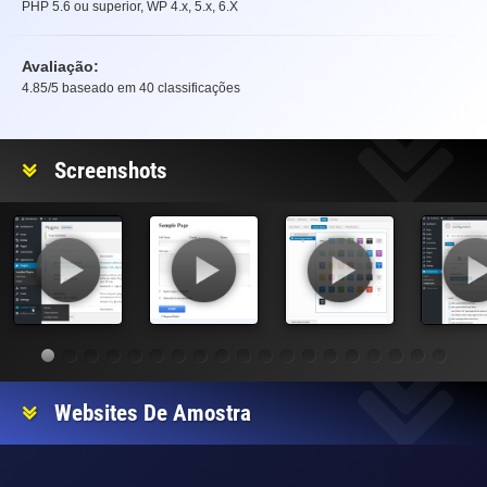
PHP 5.6 ou superior, WP 4.x, 5.x, 6.X
Avaliação:
4.85
/5 baseado em
40
classificações
Avaliação
Screenshots
Websites De Amostra