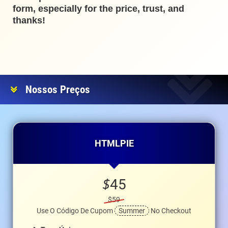
form, especially for the price, trust, and
thanks!
Nossos Preços
HTMLPIE
$
45
$59
Use O Código De Cupom
Summer
No Checkout