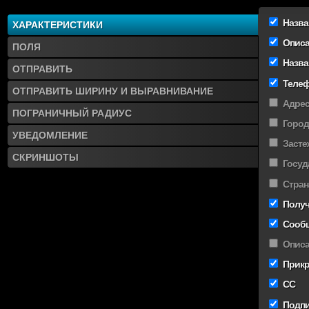
You
will
Назв
ХАРАКТЕРИСТИКИ
love
it!
Опис
ПОЛЯ
Назва
ОТПРАВИТЬ
Теле
ОТПРАВИТЬ ШИРИНУ И ВЫРАВНИВАНИЕ
Адре
ПОГРАНИЧНЫЙ РАДИУС
Город
УВЕДОМЛЕНИЕ
Засте
СКРИНШОТЫ
Госуд
Стран
Получ
Сооб
Описа
Прикр
CC
Подпи