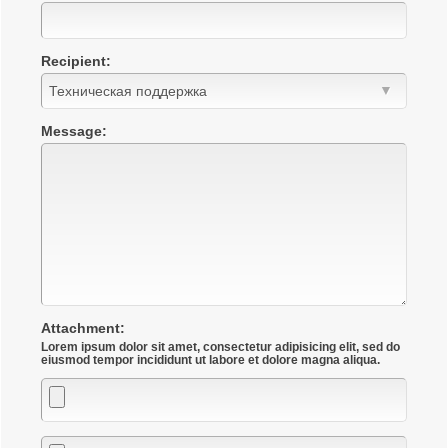
Recipient:
Message:
Attachment:
Lorem ipsum dolor sit amet, consectetur adipisicing elit, sed do
Attachment
Attachment
Attachment
eiusmod tempor incididunt ut labore et dolore magna aliqua.
1
2
3