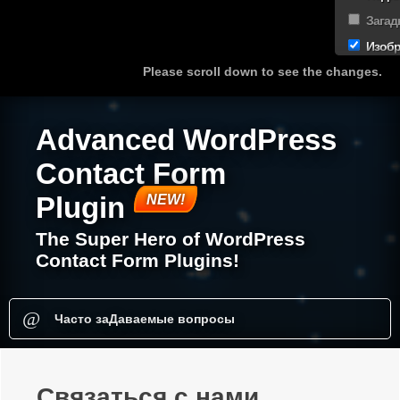
Загад
Изоб
Please scroll down to see the changes.
Advanced WordPress
Contact Form
Plugin
The Super Hero of WordPress
Contact Form Plugins!
Связаться с нами
Часто заДаваемые вопросы
Связаться с нами