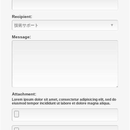
Recipient:
Message:
Attachment:
Lorem ipsum dolor sit amet, consectetur adipisicing elit, sed do
Attachment
Attachment
Attachment
eiusmod tempor incididunt ut labore et dolore magna aliqua.
1
2
3