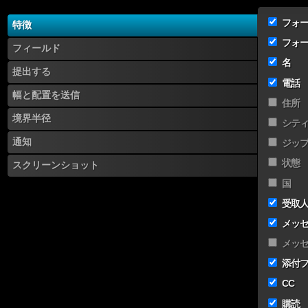
You
will
フォ
特徴
love
it!
フォ
フィールド
名
提出する
電話
幅と配置を送信
住所
境界半径
シテ
通知
ジッ
状態
スクリーンショット
国
受取
メッ
メッ
添付
CC
購読