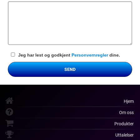
felt
Jeg har lest og godkjent
Personvernregler
dine.
SEND
Hjem
Om oss
Produkter
Uttalelser