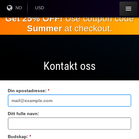
Gå til
Nåværende
NO
Gjeldende
USD
språk:
valuta:
hovedinnholdet
Get 25% OFF!
Use coupon code
Summer
at checkout.
Kontakt oss
Din epostadresse:
Obligatorisk
felt
Ditt fulle navn:
Budskap:
Obligatorisk