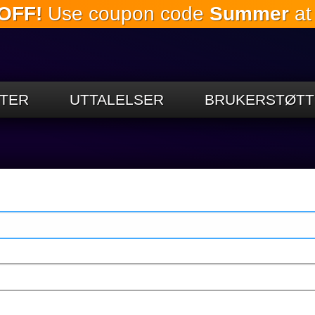
OFF!
Use coupon code
Summer
at
Gå til
hovedinnholdet
TER
UTTALELSER
BRUKERSTØTT