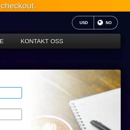
 checkout.
GJELDENDE VALUTA:
USD
NÅVÆRENDE
NO
E
KONTAKT OSS