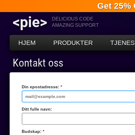
Get 25% 
<pie>
DELICIOUS CODE
AMAZING SUPPORT
HJEM
PRODUKTER
TJENES
Kontakt oss
Din epostadresse:
Obligatorisk
felt
Ditt fulle navn:
Budskap:
Obligatorisk