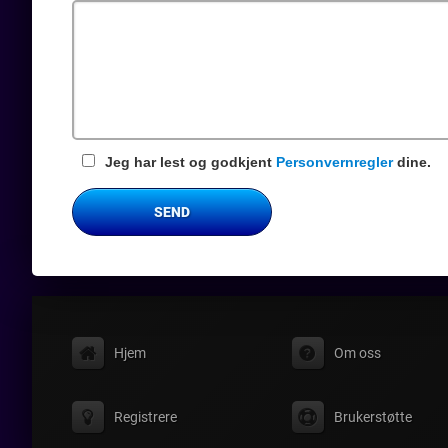
felt
Jeg har lest og godkjent
Personvernregler
dine.
SEND
Hjem
Om oss
Registrere
Brukerstøtte