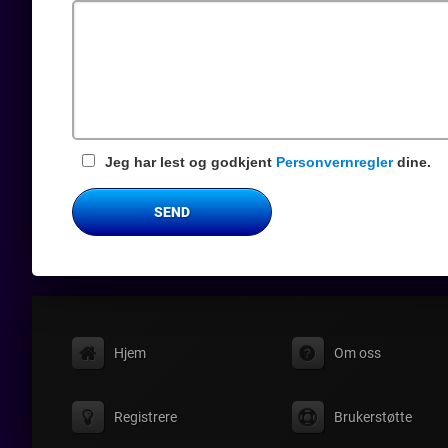
felt
Jeg har lest og godkjent
Personvernregler
dine.
SEND
Hjem
Om oss
Registrere
Brukerstøtte