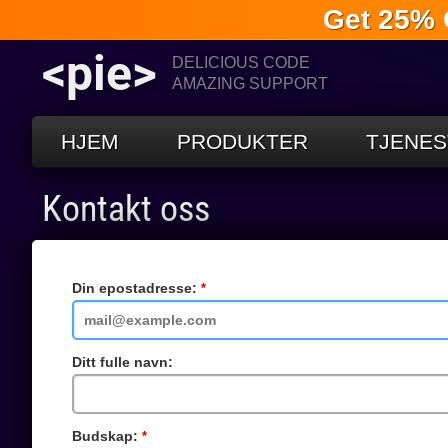
Get 25% 
<pie>
DELICIOUS CODE
AMAZING SUPPORT
HJEM
PRODUKTER
TJENES
Kontakt oss
Din epostadresse:
Obligatorisk
felt
Ditt fulle navn:
Budskap:
Obligatorisk