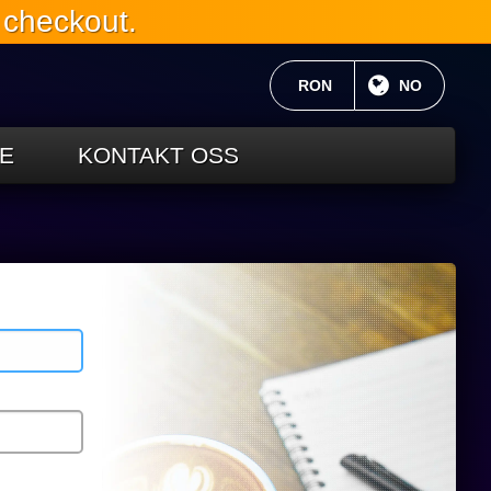
 checkout.
GJELDENDE VALUTA:
RON
NÅVÆRENDE
NO
E
KONTAKT OSS