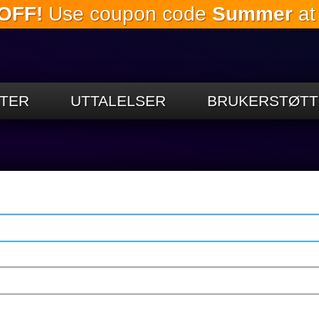
OFF!
Use coupon code
Summer
at
Gå til
hovedinnholdet
TER
UTTALELSER
BRUKERSTØTT