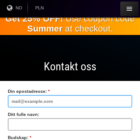
Gå til
Nåværende
NO
Gjeldende
PLN
språk:
valuta:
hovedinnholdet
Get 25% OFF!
Use coupon code
Summer
at checkout.
Kontakt oss
Din epostadresse:
Obligatorisk
felt
Ditt fulle navn:
Budskap:
Obligatorisk