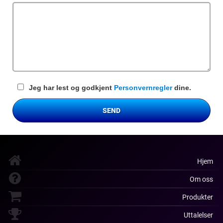
felt
Jeg har lest og godkjent
Personvernregler
dine.
SEND
Hjem
Om oss
Produkter
Uttalelser