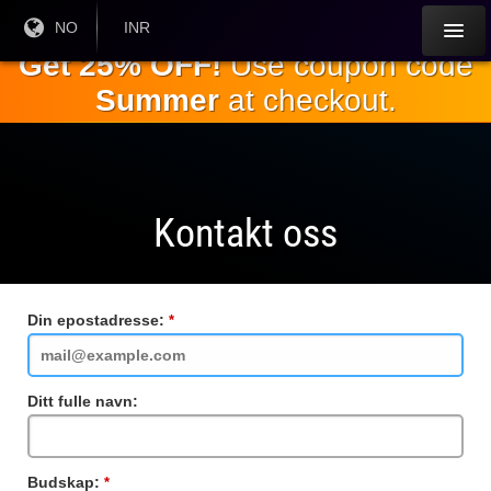
Gå til
Nåværende
NO
Gjeldende
INR
språk:
valuta:
hovedinnholdet
Get 25% OFF!
Use coupon code
Summer
at checkout.
Kontakt oss
Din epostadresse:
Obligatorisk
felt
Ditt fulle navn:
Budskap:
Obligatorisk