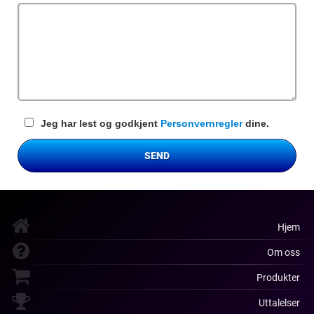
felt
Jeg har lest og godkjent
Personvernregler
dine.
SEND
Hjem
Om oss
Produkter
Uttalelser