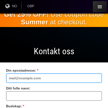
Gå til
Nåværende
NO
Gjeldende
GBP
språk:
valuta:
hovedinnholdet
Get 25% OFF!
Use coupon code
Summer
at checkout.
Kontakt oss
Din epostadresse:
Obligatorisk
felt
Ditt fulle navn:
Budskap:
Obligatorisk