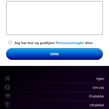
felt
Jeg har lest og godkjent
Personvernregler
dine.
SEND
Hjem
Om oss
Produkter
Uttalelser