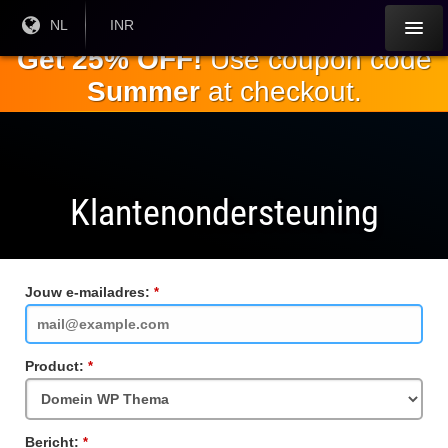
Ga naar de
Huidige
NL
Huidige
INR
taal:
valuta:
hoofdinhoud
Get 25% OFF!
Use coupon code
Summer
at checkout.
Klantenondersteuning
Jouw e-mailadres:
Verplicht
veld
Product:
Verplicht
veld
Bericht:
Verplicht