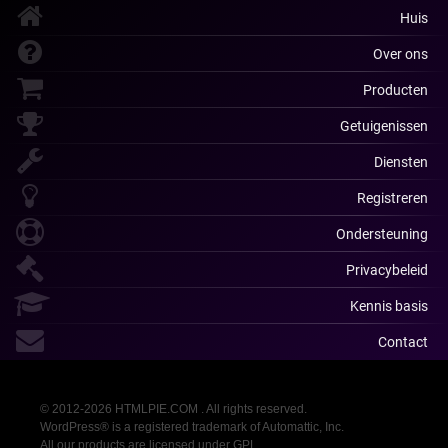
Huis
Over ons
Producten
Getuigenissen
Diensten
Registreren
Ondersteuning
Privacybeleid
Kennis basis
Contact
© 2012-2026 HTMLPIE.COM . All rights reserved.
WordPress® is a registered trademark of Automattic, Inc.
All our products are licensed under GPL.