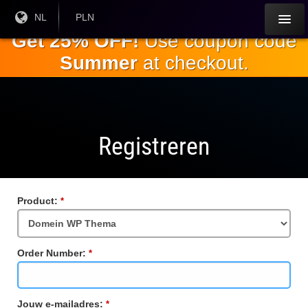
Ga naar de
Huidige
NL
Huidige
PLN
taal:
valuta:
hoofdinhoud
Get 25% OFF!
Use coupon code
Summer
at checkout.
Registreren
Product:
Verplicht
veld
Order Number:
Verplicht
veld
Jouw e-mailadres:
Verplicht