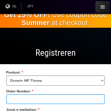
Ga naar de
Huidige
NL
Huidige
JPY
taal:
valuta:
hoofdinhoud
Get 25% OFF!
Use coupon code
Summer
at checkout.
Registreren
Product:
Verplicht
veld
Order Number:
Verplicht
veld
Jouw e-mailadres:
Verplicht