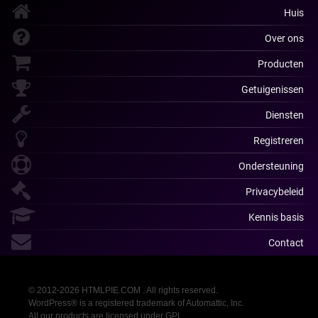
Huis
Over ons
Producten
Getuigenissen
Diensten
Registreren
Ondersteuning
Privacybeleid
Kennis basis
Contact
© 2012-2026 HTMLPIE.COM . All rights reserved.
WordPress® is a registered trademark of Automattic, Inc.
All our products are licensed under GPL.