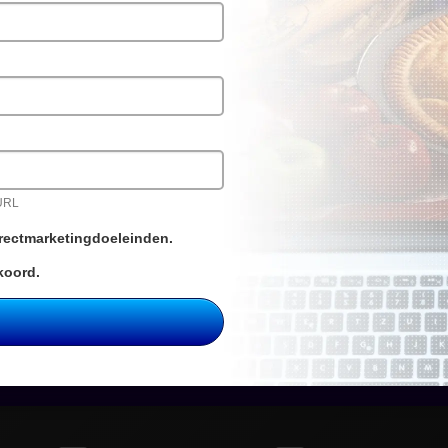
 URL
directmarketingdoeleinden.
koord.