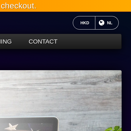
 checkout.
HUIDIGE VALUTA:
HKD
HUIDIGE TA
NL
ING
CONTACT