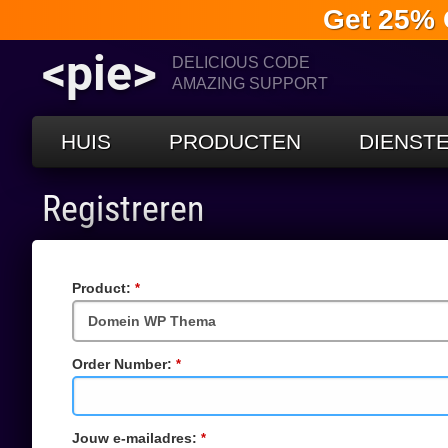
Get 25% 
<pie>
DELICIOUS CODE
AMAZING SUPPORT
HUIS
PRODUCTEN
DIENST
Registreren
Product:
Verplicht
veld
Order Number:
Verplicht
veld
Jouw e-mailadres:
Verplicht