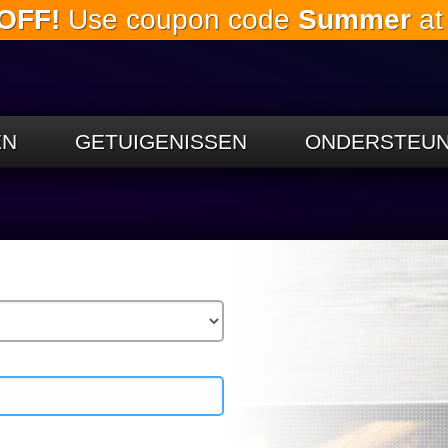
OFF!
Use coupon code
Summer
at
Ga naar de
hoofdinhoud
EN
GETUIGENISSEN
ONDERSTEUN