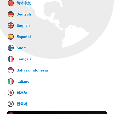
简体中文
Deutsch
English
Español
Suomi
Français
Bahasa Indonesia
Italiano
日本語
한국어