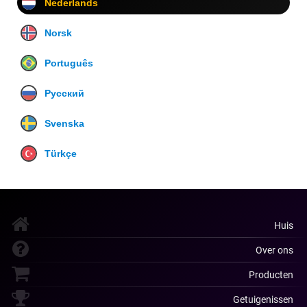
Nederlands
Norsk
Português
Русский
Svenska
Türkçe
Huis
Over ons
Producten
Getuigenissen