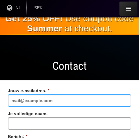
Ga naar de
Huidige
NL
Huidige
SEK
taal:
valuta:
hoofdinhoud
Get 25% OFF!
Use coupon code
Summer
at checkout.
Contact
Jouw e-mailadres:
Verplicht
veld
Je volledige naam:
Bericht:
Verplicht