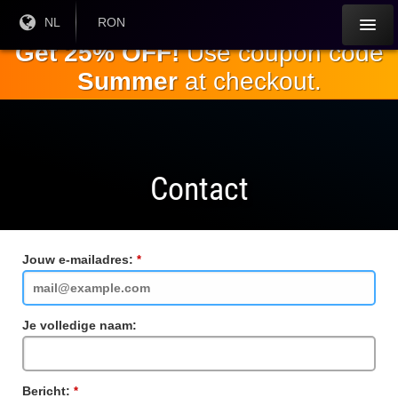
Ga naar de
Huidige
NL
Huidige
RON
taal:
valuta:
hoofdinhoud
Get 25% OFF!
Use coupon code
Summer
at checkout.
Contact
Jouw e-mailadres:
Verplicht
veld
Je volledige naam:
Bericht:
Verplicht