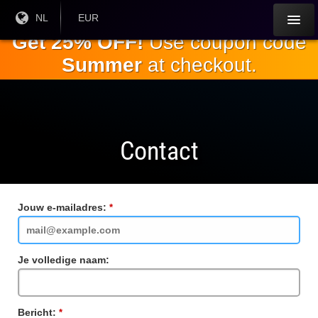
Ga naar de
Huidige
NL
Huidige
EUR
taal:
valuta:
hoofdinhoud
Get 25% OFF!
Use coupon code
Summer
at checkout.
Contact
Jouw e-mailadres:
Verplicht
veld
Je volledige naam:
Bericht:
Verplicht