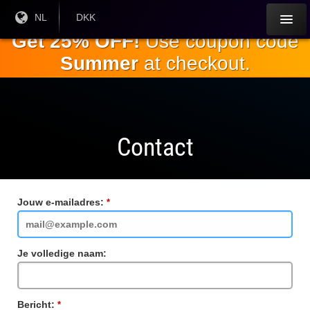
Ga naar de
Huidige
NL
Huidige
DKK
taal:
valuta:
hoofdinhoud
Get 25% OFF!
Use coupon code
Summer
at checkout.
Contact
Jouw e-mailadres:
Verplicht
veld
Je volledige naam:
Bericht:
Verplicht