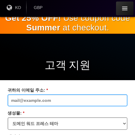
주
현재
KO
현재 통
GBP
언어 :
화:
요
Get 25% OFF!
Use coupon code
내
Summer
at checkout.
용
으
로
건
너
뛰
고객 지원
기
귀하의 이메일 주소:
필
수
입
력
란
생성물:
필
수
입
력
란