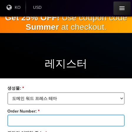
주
현재
KO
현재 통
USD
언어 :
화:
요
Get 25% OFF!
Use coupon code
내
Summer
at checkout.
용
으
로
건
너
뛰
레지스터
기
생성물:
필
수
입
력
란
Order Number:
필
수
입
력