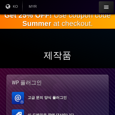
주
현재
KO
현재 통
MYR
언어 :
화:
요
Get 25% OFF!
Use coupon code
내
Summer
at checkout.
용
으
로
건
너
뛰
제작품
기
WP 플러그인
고급 문의 양식 플러그인