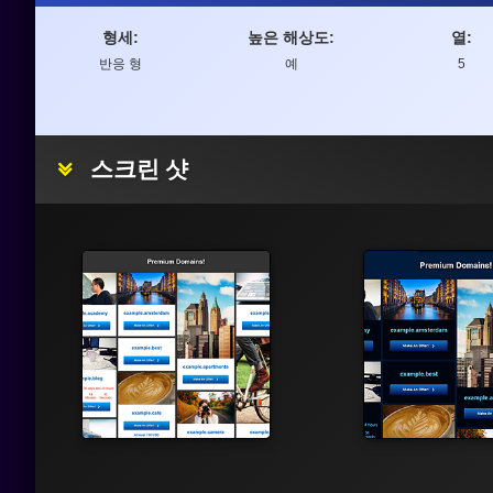
형세:
높은 해상도:
열:
반응 형
예
5
스크린 샷