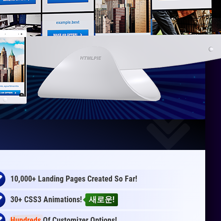
10,000+ Landing Pages Created So Far!
30+ CSS3 Animations!
새로운!
Hundreds
Of Customizer Options!