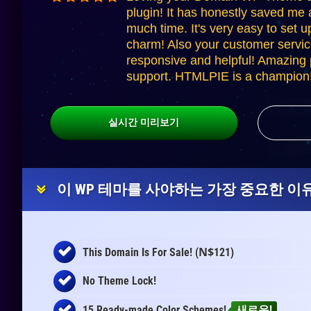
plugin! It has honestly saved me 
much time. It's very easy to set u
charm! Also your customer servic
responsive and helpful! Amazing p
support. HTMLPIE is a champion!
실시간 미리보기
이 WP 테마를 사야하는 가장 중요한 이유
N$
This Domain Is For Sale! (
121)
No Theme Lock!
15 Ready-made Color Schemes!
새로운!