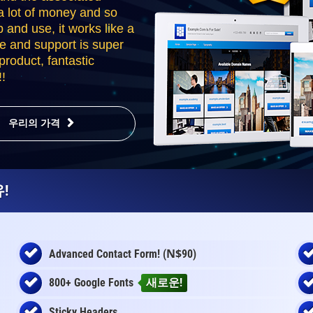
a lot of money and so
p and use, it works like a
e and support is super
roduct, fantastic
!
우리의 가격
!
N$
Advanced Contact Form! (
90)
800+ Google Fonts
새로운!
Sticky Headers