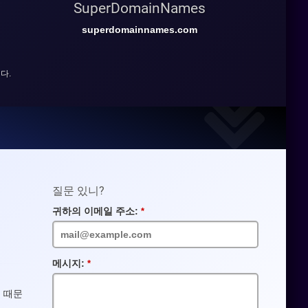
SuperDomainNames
superdomainnames.com
다.
질문 있니?
귀하의 이메일 주소:
필
수
입
력
란
메시지:
필
수
입
기 때문
력