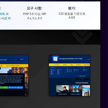
:
요구 사항:
평가:
120
평점을 기준으로
 비치
과
PHP 5.6 이상, WP
평가
4.8
/5
4 시간 지
4.x, 5.x, 6.X