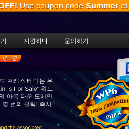
OFF!
Use coupon code
Summer
at
주
요
내
용
으
로
평가
지원하다
문의하기
건
너
뛰
새로운
기
 워드 프레스 테마는 우
Is For Sale" 워드
의 아름 다운 도메인
 몇 번의 클릭! 즉시
nd the associated