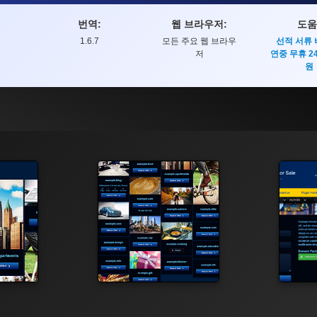
번역:
웹 브라우저:
도움
1.6.7
모든 주요 웹 브라우
선적 서류
저
연중 무휴 2
원