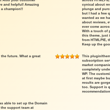
rm! Also your customer
across HTMLPIE w
ve and helpful! Amazing
cynical about rev
s a champion!!
plunge and purc
but I had a few 
wanted as we hav
about reviews, e
ever come acros
With a touch of 
this theme, just 
from HTMLPIE, th
Keep up the goo
the future. What a great
This plugin/them
subscription ser
market companies
completely under 
WP. The customi
at first maybe b
results are gorg
too. Support is 
recommendation
was able to set up the Domain
 the support team at