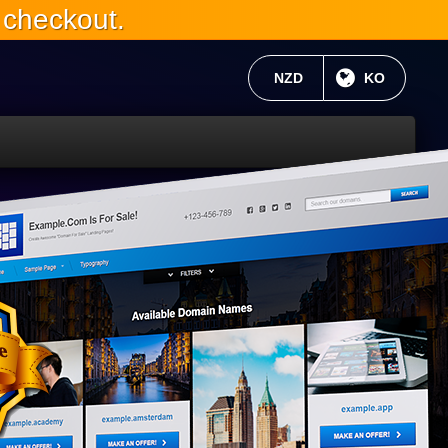
 checkout.
현재 통화:
NZD
현재 언어 :
KO
WP
6와
완
전
히
호
환
가
능