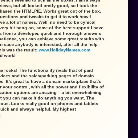
hich seemed to tick all the boxes. I am always
iews, but all looked pretty good, so I took the
hased the HTMLPIE. Works great out of the box,
questions and tweaks to get it to work how I
e a lot of names. Well, no need to be cynical
very bit bang on, some of the best support I have
s from a developer, quick and thorough answers.
patience, you can achieve some great results with
in case anybody is interested, after all the help
is was the result:
www.HolidayNames.com
.
d work!
e rocks! The functionality rivals that of paid
vices and the sales/parking pages of domain
. It’s great to have a domain marketplace that’s
your control, with all the power and flexibility of
zation options are amazing – a bit overwhelming
ut you can make it do anything you want. The
eous. Looks really good on phones and tablets
quick and always helpful. My highest
.