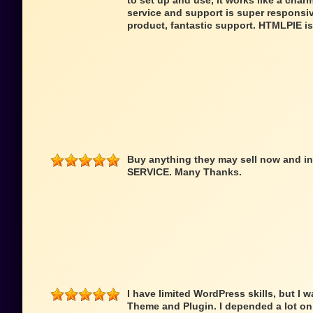
to set up and use, it works like a cha
service and support is super responsi
product, fantastic support. HTMLPIE i
Buy anything they may sell now and in 
SERVICE. Many Thanks.
I have limited WordPress skills, but I 
Theme and Plugin. I depended a lot on