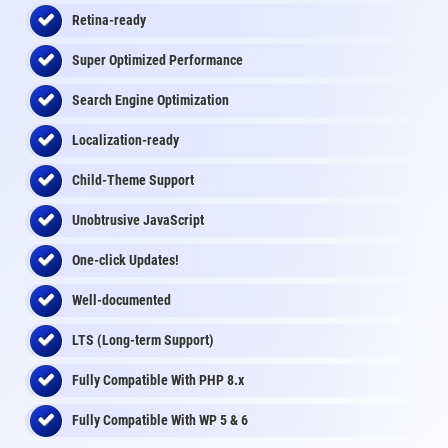
Retina-ready
Super Optimized Performance
Search Engine Optimization
Localization-ready
Child-Theme Support
Unobtrusive JavaScript
One-click Updates!
Well-documented
LTS (Long-term Support)
Fully Compatible With PHP 8.x
Fully Compatible With WP 5 & 6