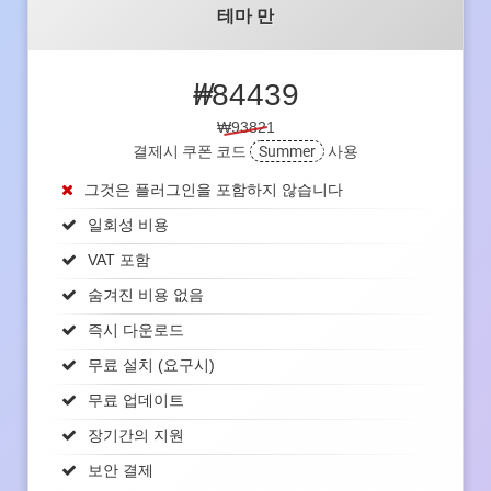
테마 만
₩
84439
₩93821
결제시 쿠폰 코드
Summer
사용
그것은 플러그인을 포함하지 않습니다
일회성 비용
VAT 포함
숨겨진 비용 없음
즉시 다운로드
무료 설치 (요구시)
무료 업데이트
장기간의 지원
보안 결제