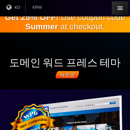
주
현재
KO
현재 통
KRW
언어 :
화:
요
Get 25% OFF!
Use coupon code
내
Summer
at checkout.
용
으
로
건
너
뛰
도메인 워드 프레스 테마
기
새로운
WP
6와
완
전
히