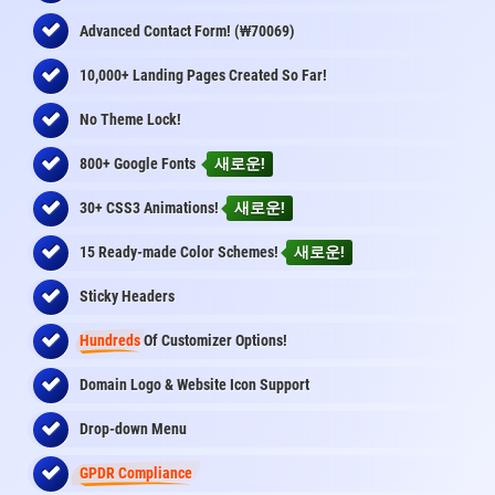
₩
Advanced Contact Form! (
70069)
10,000+ Landing Pages Created So Far!
No Theme Lock!
800+ Google Fonts
새로운!
30+ CSS3 Animations!
새로운!
15 Ready-made Color Schemes!
새로운!
Sticky Headers
Hundreds
Of Customizer Options!
Domain Logo & Website Icon Support
Drop-down Menu
GPDR Compliance