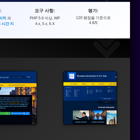
:
요구 사항:
평가:
120
평점을 기준으로
 비치
과
PHP 5.6 이상, WP
평가
4.8
/5
4 시간 지
4.x, 5.x, 6.X