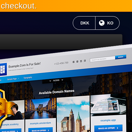
 checkout.
현재 통화:
DKK
현재 언어 :
KO
WP
6와
완
전
히
호
환
가
능