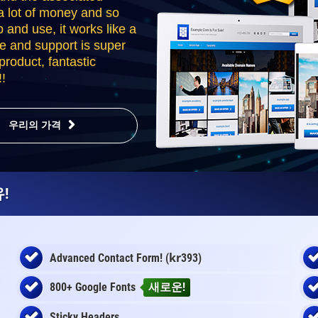
a lot of money and so
p and use, it works like a
e and support is super
roduct, fantastic
!
우리의 가격
!
kr
Advanced Contact Form! (
393)
800+ Google Fonts
새로운!
Sticky Headers