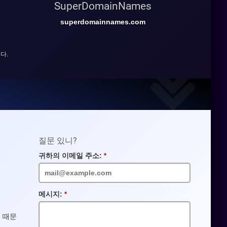
SuperDomainNames
superdomainnames.com
다.
질문 있니?
귀하의 이메일 주소:
필
수
입
력
란
메시지:
필
수
입
기 때문
력