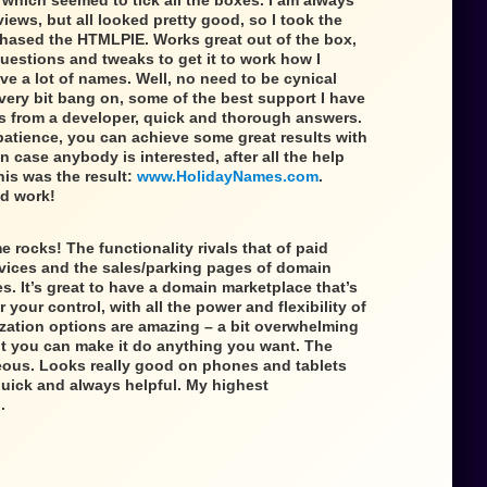
hich seemed to tick all the boxes. I am always
iews, but all looked pretty good, so I took the
hased the HTMLPIE. Works great out of the box,
questions and tweaks to get it to work how I
e a lot of names. Well, no need to be cynical
very bit bang on, some of the best support I have
s from a developer, quick and thorough answers.
patience, you can achieve some great results with
in case anybody is interested, after all the help
is was the result:
www.HolidayNames.com
.
d work!
e rocks! The functionality rivals that of paid
vices and the sales/parking pages of domain
. It’s great to have a domain marketplace that’s
your control, with all the power and flexibility of
zation options are amazing – a bit overwhelming
ut you can make it do anything you want. The
eous. Looks really good on phones and tablets
quick and always helpful. My highest
.