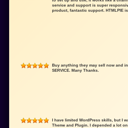
to set up and use, it works like a cha
service and support is super responsi
product, fantastic support. HTMLPIE i
Buy anything they may sell now and in 
SERVICE. Many Thanks.
I have limited WordPress skills, but I 
Theme and Plugin. I depended a lot on