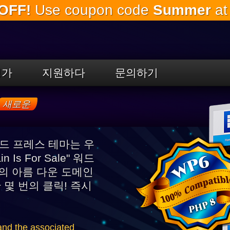
OFF!
Use coupon code
Summer
at
주
요
내
용
으
로
평가
지원하다
문의하기
건
너
뛰
새로운
기
 워드 프레스 테마는 우
Is For Sale" 워드
의 아름 다운 도메인
 몇 번의 클릭! 즉시
nd the associated