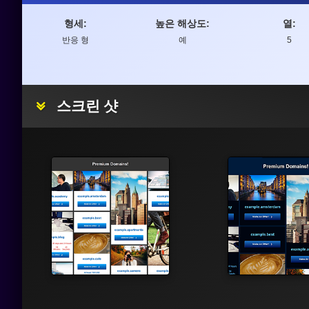
형세:
높은 해상도:
열:
반응 형
예
5
스크린 샷