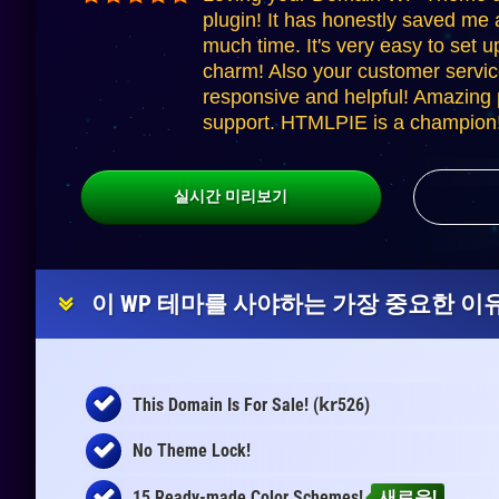
plugin! It has honestly saved me 
much time. It's very easy to set u
charm! Also your customer servic
responsive and helpful! Amazing p
support. HTMLPIE is a champion!
실시간 미리보기
이 WP 테마를 사야하는 가장 중요한 이유
kr
This Domain Is For Sale! (
526)
No Theme Lock!
15 Ready-made Color Schemes!
새로운!