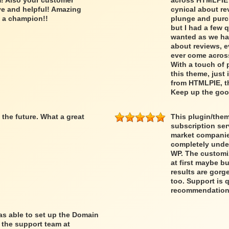
rm! Also your customer
across HTMLPIE w
ve and helpful! Amazing
cynical about rev
s a champion!!
plunge and purc
but I had a few 
wanted as we hav
about reviews, e
ever come acros
With a touch of 
this theme, just 
from HTMLPIE, th
Keep up the goo
the future. What a great
This plugin/them
subscription ser
market companies
completely under 
WP. The customi
at first maybe b
results are gorg
too. Support is 
recommendation
was able to set up the Domain
 the support team at