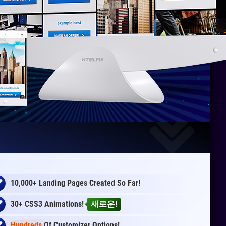
10,000+ Landing Pages Created So Far!
30+ CSS3 Animations!
새로운!
Hundreds
Of Customizer Options!