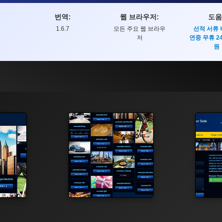
번역:
웹 브라우저:
도움
1.6.7
모든 주요 웹 브라우
선적 서류
저
연중 무휴 2
원