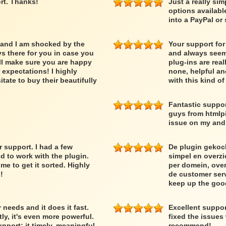
rt. Thanks!
Just a really si
options availabl
into a PayPal or 
 and I am shocked by the
Your support for
ys there for you in case you
and always seem 
ll make sure you are happy
plug-ins are rea
expectations! I highly
none, helpful an
ate to buy their beautifully
with this kind o
Fantastic suppor
guys from htmlpi
issue on my and 
support. I had a few
De plugin gekoc
d to work with the plugin.
simpel en overzic
 to get it sorted. Highly
per domein, over
!
de customer serv
keep up the goo
needs and it does it fast.
Excellent suppo
y, it's even more powerful.
fixed the issues
upport; it timely, meaningful
recommend!