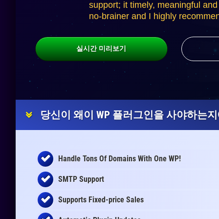
support; it timely, meaningful and 
no-brainer and I highly recomme
실시간 미리보기
당신이 왜이 WP 플러그인을 사야하는지에
Handle Tons Of Domains With One WP!
SMTP Support
Supports Fixed-price Sales