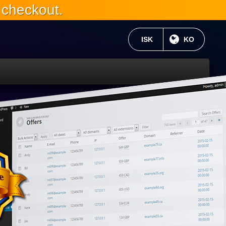
 checkout.
현재 통화:
ISK
현재 언어 :
KO
WP
6와
완
전
히
호
환
가
능