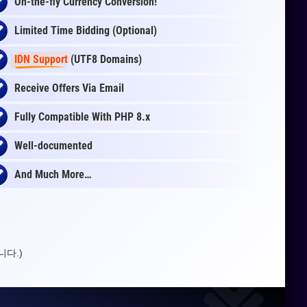
On-the-fly
Currency Conversion
!
Limited Time Bidding (Optional)
IDN Support
(UTF8 Domains)
Receive Offers Via Email
Fully Compatible With PHP 8.x
Well-documented
And Much More…
다.)