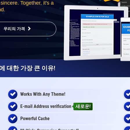
sincere. Together, it's a
nd.
우리의 가격
 대한 가장 큰 이유!
Works With Any Theme!
E-mail Address
verification
새로운!
Powerful Cache