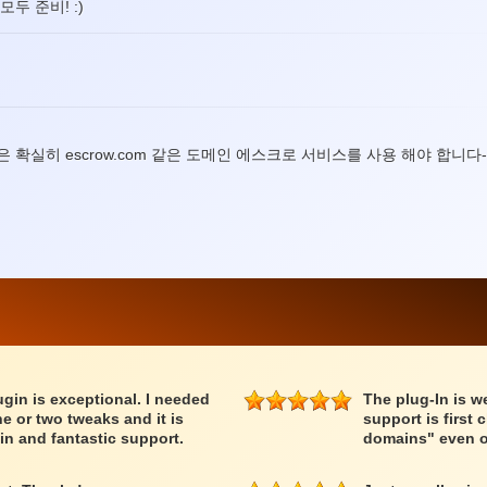
두 준비! :)
 확실히 escrow.com 같은 도메인 에스크로 서비스를 사용 해야 합니다
lugin is exceptional. I needed
The plug-In is we
e or two tweaks and it is
support is first 
in and fantastic support.
domains" even o