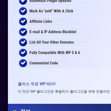
Automatic Plugin Updates
Mark As "sold" With A Click
Affiliate Links
E-mail & IP Address Blacklist
List All Your Other Domains
Fully Compatible With WP 5 & 6
Commented Code
플러스 무료 WP 테마!
이 멋진 WP 플러그인은 특별히이 플러그인을 위해 만들어진 