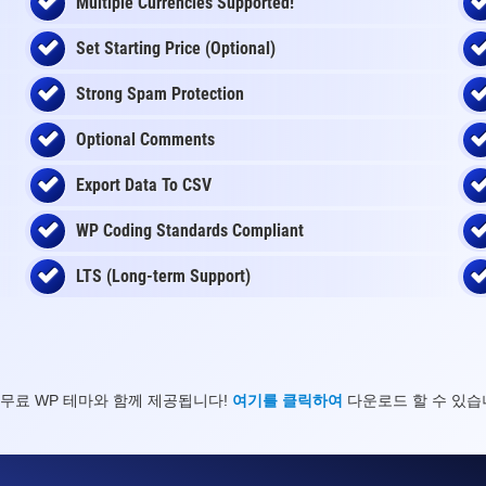
Multiple Currencies Supported!
Set Starting Price (Optional)
Strong Spam Protection
Optional Comments
Export Data To CSV
WP Coding Standards Compliant
LTS (Long-term Support)
무료 WP 테마와 함께 제공됩니다!
여기를 클릭하여
다운로드 할 수 있습니