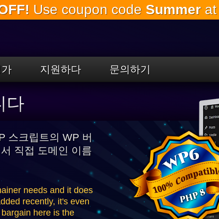
OFF!
Use coupon code
Summer
at
주
요
내
용
으
로
평가
지원하다
문의하기
건
너
뛰
니다
기
HP 스크립트의 WP 버
에서 직접 도메인 이름
mainer needs and it does
added recently, it's even
bargain here is the