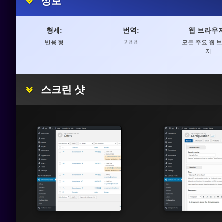
정보
형세:
번역:
웹 브라우저
반응 형
2.8.8
모든 주요 웹 
저
스크린 샷