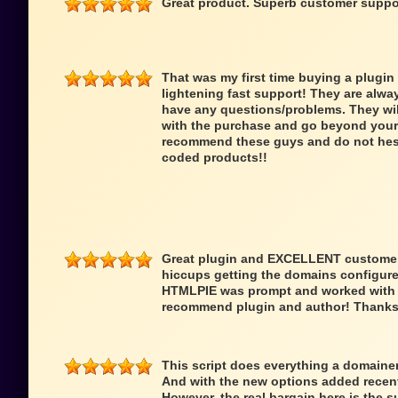
Great product. Superb customer suppo
That was my first time buying a plugin
lightening fast support! They are alwa
have any questions/problems. They wi
with the purchase and go beyond your 
recommend these guys and do not hesit
coded products!!
Great plugin and EXCELLENT customer 
hiccups getting the domains configure
HTMLPIE was prompt and worked with me
recommend plugin and author! Thanks
This script does everything a domainer 
And with the new options added recentl
However, the real bargain here is the s