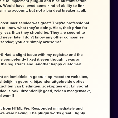
mple to implement plug-in and nice customisation
e. Would have loved some kind of ability to link
similar account, but not a big deal breaker at all.
 costumer service was great! They're professional
to know what they're doing. Also, their price for
lly less than they should be. They are second to
d never late. I don't know any other companies
f service; you are simply awesome!
t! Had a slight issue with my registrar and the
e competently fixed it even though it was an
the registrar's end. Another happy customer!
ht en inmiddels in gebruik op meerdere websites,
htelijk in gebruik, bijzonder uitgebreide opties
zichten van biedingen, zoekopties etc. En vooral
ice is ook uitzonderlijk goed, zelden meegemaakt,
d work!!
rt from HTML Pie. Responded immediately and
 we were having. The plugin works great. Highly