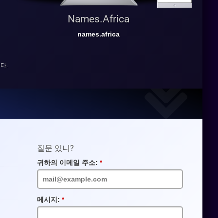
Names.Africa
names.africa
다.
질문 있니?
귀하의 이메일 주소:
필
수
입
력
란
메시지:
필
수
입