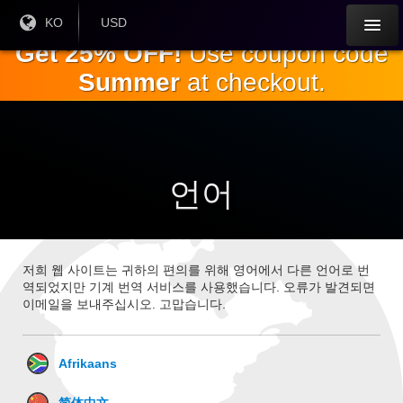
주
현재
KO
현재 통
USD
언어 :
화:
요
Get 25% OFF!
Use coupon code
내
Summer
at checkout.
용
으
로
건
너
뛰
언어
기
저희 웹 사이트는 귀하의 편의를 위해 영어에서 다른 언어로 번
역되었지만 기계 번역 서비스를 사용했습니다. 오류가 발견되면
이메일을 보내주십시오. 고맙습니다.
Afrikaans