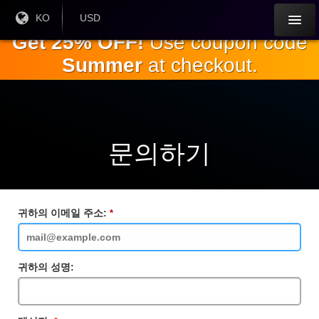
주
현재
KO
현재 통
USD
언어 :
화:
요
Get 25% OFF!
Use coupon code
내
Summer
at checkout.
용
으
로
건
너
뛰
문의하기
기
귀하의 이메일 주소:
필
수
입
력
란
귀하의 성명: