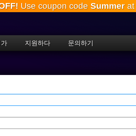
OFF!
Use coupon code
Summer
at
주
요
내
용
으
로
평가
지원하다
문의하기
건
너
뛰
기