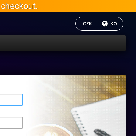
 checkout.
현재 통화:
CZK
현재 언어 :
KO