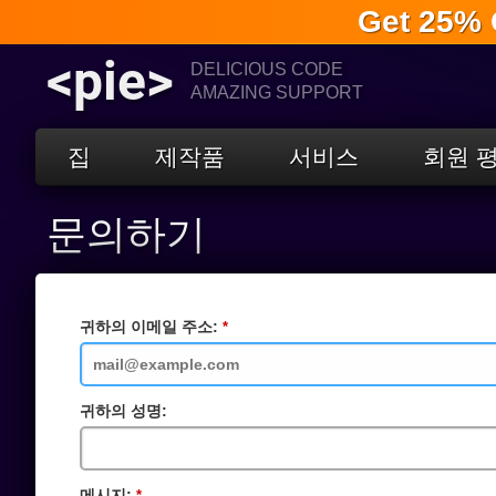
Get 25% 
<pie>
DELICIOUS CODE
AMAZING SUPPORT
집
제작품
서비스
회원 
문의하기
귀하의 이메일 주소:
필
수
입
력
란
귀하의 성명:
메시지:
필