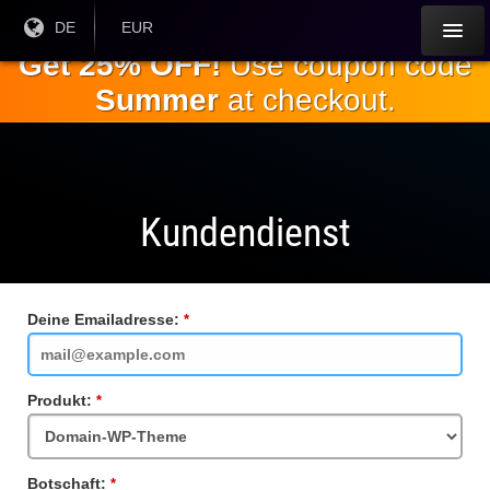
Springe
Aktuelle
DE
Aktuelle
EUR
Sprache:
Währung:
zum
Get 25% OFF!
Use coupon code
Hauptinhalt
Summer
at checkout.
Kundendienst
Deine Emailadresse:
Pflichtfeld
Produkt:
Pflichtfeld
Botschaft:
Pflichtfeld