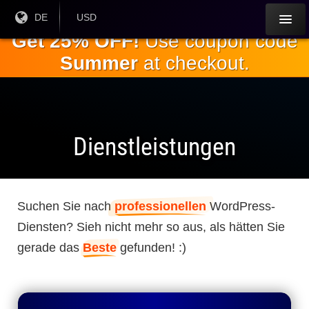
Springe
Aktuelle
DE
Aktuelle
USD
Sprache:
Währung:
zum
Get 25% OFF!
Use coupon code
Hauptinhalt
Summer
at checkout.
Dienstleistungen
Suchen Sie nach
professionellen
WordPress-
Diensten? Sieh nicht mehr so ​​aus, als hätten Sie
gerade das
Beste
gefunden! :)