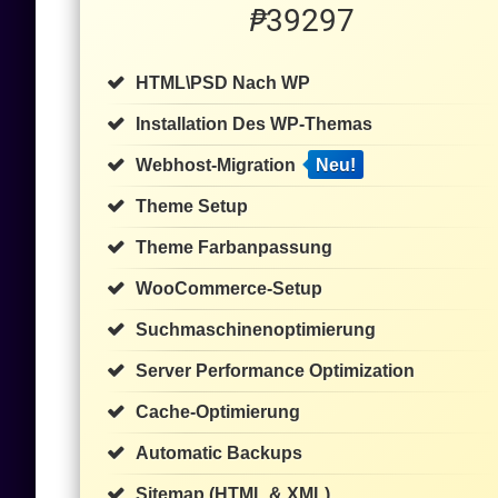
₱
39297
HTML\PSD Nach WP
Installation Des WP-Themas
Webhost-Migration
Neu!
Theme Setup
Theme Farbanpassung
WooCommerce-Setup
Suchmaschinenoptimierung
Server Performance Optimization
Cache-Optimierung
Automatic Backups
Sitemap (HTML & XML)