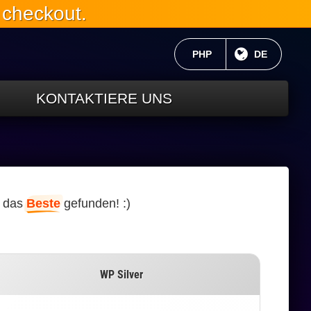
 checkout.
AKTUELLE WÄHRUNG:
PHP
AKTUELLE 
DE
KONTAKTIERE UNS
e das
Beste
gefunden! :)
WP Silver