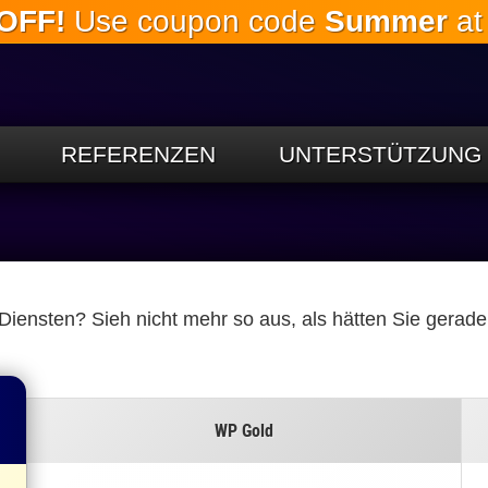
OFF!
Use coupon code
Summer
at
Springe
zum
Hauptinhalt
REFERENZEN
UNTERSTÜTZUNG
ensten? Sieh nicht mehr so ​​aus, als hätten Sie gerad
WP Gold