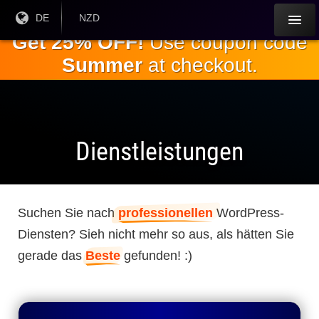
Springe
Aktuelle
DE
Aktuelle
NZD
Sprache:
Währung:
zum
Get 25% OFF!
Use coupon code
Hauptinhalt
Summer
at checkout.
Dienstleistungen
Suchen Sie nach
professionellen
WordPress-
Diensten? Sieh nicht mehr so ​​aus, als hätten Sie
gerade das
Beste
gefunden! :)