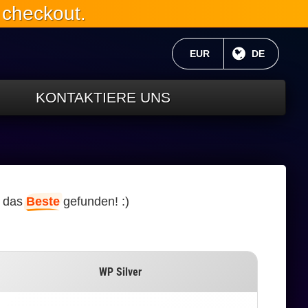
 checkout.
AKTUELLE WÄHRUNG:
EUR
AKTUELLE 
DE
KONTAKTIERE UNS
e das
Beste
gefunden! :)
WP Silver