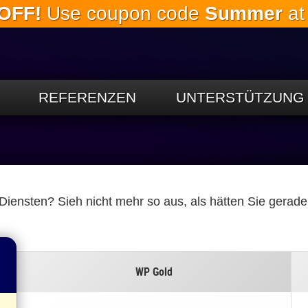
OFF!
Use coupon code
Summer
at
Springe
zum
Hauptinhalt
REFERENZEN
UNTERSTÜTZUNG
ensten? Sieh nicht mehr so ​​aus, als hätten Sie gerad
WP Gold