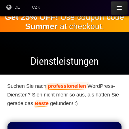
Springe
Aktuelle
DE
Aktuelle
CZK
Sprache:
Währung:
zum
Get 25% OFF!
Use coupon code
Hauptinhalt
Summer
at checkout.
Dienstleistungen
Suchen Sie nach
professionellen
WordPress-
Diensten? Sieh nicht mehr so ​​aus, als hätten Sie
gerade das
Beste
gefunden! :)